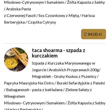
Miodowo-Cytrynowym I Sumakiem / Żółta Kapusta z Sabhy
/ Arabska Pasta
z Czerwonej Fasoli / Sos Czosnkowy z Miętą / Harissa
Berberyjska / Cząstka Cytryny
84,00 zł
taca shoarma - szpada z
kurczakiem
Szpada z Kurczaka Marynowanego w
Jogurcie i Arabskich Przyprawach 200g/
Mograbieh - Gruby Kuskus z Pszenicy /
Papryka Mauryjska Na Ostro / Buraki Sefardyjskie z Patelni
/ Babaganoush - pasta z bakłażana / Zielone Sałaty z
Winegretem
Miodowo- Cytrynowym i Sumakiem / Żółta Kapusta z Sabhy
/ Harissa Berberyjska /