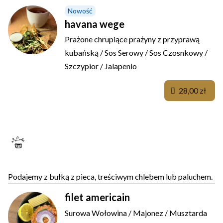
Nowość
havana wege
Prażone chrupiące prażyny z przyprawą
kubańską / Sos Serowy / Sos Czosnkowy /
Szczypior / Jalapenio
28,00 zł
RUTYNOWE TATARY
Podajemy z bułką z pieca, treściwym chlebem lub paluchem.
filet americain
Surowa Wołowina / Majonez / Musztarda