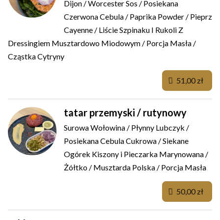
Dijon / Worcester Sos / Posiekana
Czerwona Cebula / Paprika Powder / Pieprz
Cayenne / Liście Szpinaku I Rukoli Z
Dressingiem Musztardowo Miodowym / Porcja Masła /
Cząstka Cytryny
51,00 zł
tatar przemyski / rutynowy
Surowa Wołowina / Płynny Lubczyk /
Posiekana Cebula Cukrowa / Siekane
Ogórek Kiszony i Pieczarka Marynowana /
Żółtko / Musztarda Polska / Porcja Masła
50,00 zł