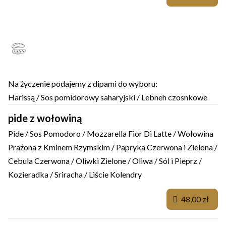
PIDE, CZYLI TURECKA PIZZA
Na życzenie podajemy z dipami do wyboru:
Harissą / Sos pomidorowy saharyjski / Lebneh czosnkowe
pide z wołowiną
Pide / Sos Pomodoro / Mozzarella Fior Di Latte / Wołowina
Prażona z Kminem Rzymskim / Papryka Czerwona i Zielona /
Cebula Czerwona / Oliwki Zielone / Oliwa / Sól i Pieprz /
Kozieradka / Sriracha / Liście Kolendry
48,00 zł