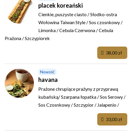
placek koreański
Cienkie, puszyste ciasto / Słodko-ostra
Wołowina Taiwan Style / Sos czosnkowy /
Limonka / Cebula Czerwona / Cebula
Prażona / Szczypiorek
38,00 zł
Nowość
havana
Prażone chrupiące prażyny z przyprawą
kubańską/ Szarpana łopatka / Sos Serowy /
Sos Czosnkowy / Szczypior / Jalapenio /
33,00 zł