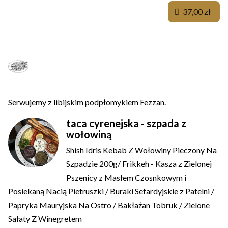
37,00 zł
PLATER NOMADA DLA OTWARTYCH
NA ŚWIAT
Serwujemy z libijskim podpłomykiem Fezzan.
taca cyrenejska - szpada z
wołowiną
Shish Idris Kebab Z Wołowiny Pieczony Na
Szpadzie 200g/ Frikkeh - Kasza z Zielonej
Pszenicy z Masłem Czosnkowym i
Posiekaną Nacią Pietruszki / Buraki Sefardyjskie z Patelni /
Papryka Mauryjska Na Ostro / Bakłażan Tobruk / Zielone
Sałaty Z Winegretem