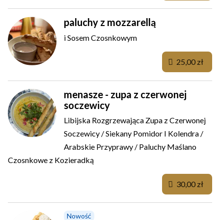
paluchy z mozzarellą
i Sosem Czosnkowym
25,00 zł
menasze - zupa z czerwonej
soczewicy
Libijska Rozgrzewająca Zupa z Czerwonej
Soczewicy / Siekany Pomidor I Kolendra /
Arabskie Przyprawy / Paluchy Maślano
Czosnkowe z Kozieradką
30,00 zł
Nowość