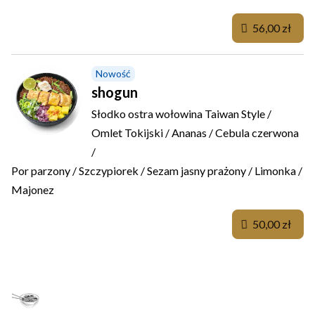
56,00 zł
Nowość
shogun
Słodko ostra wołowina Taiwan Style /
Omlet Tokijski / Ananas / Cebula czerwona
/
Por parzony / Szczypiorek / Sezam jasny prażony / Limonka /
Majonez
50,00 zł
UDON Z JAPOŃSKIM WPŁYWEM