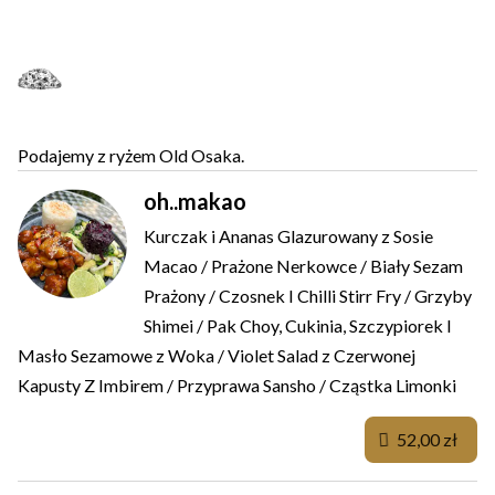
Z WOKA I Z OGNIA
Podajemy z ryżem Old Osaka.
oh..makao
Kurczak i Ananas Glazurowany z Sosie
Macao / Prażone Nerkowce / Biały Sezam
Prażony / Czosnek I Chilli Stirr Fry / Grzyby
Shimei / Pak Choy, Cukinia, Szczypiorek I
Masło Sezamowe z Woka / Violet Salad z Czerwonej
Kapusty Z Imbirem / Przyprawa Sansho / Cząstka Limonki
52,00 zł