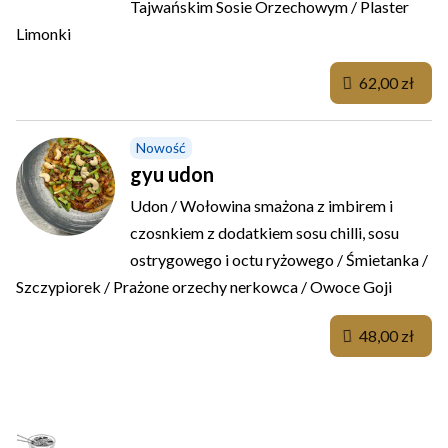
Tajwańskim Sosie Orzechowym / Plaster
Limonki
62,00 zł
Nowość
gyu udon
Udon / Wołowina smażona z imbirem i
czosnkiem z dodatkiem sosu chilli, sosu
ostrygowego i octu ryżowego / Śmietanka /
Szczypiorek / Prażone orzechy nerkowca / Owoce Goji
48,00 zł
RAMEN