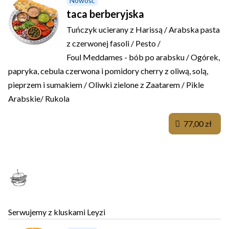
Nowość
taca berberyjska
Tuńczyk ucierany z Harissą / Arabska pasta
z czerwonej fasoli / Pesto /
Foul Meddames - bób po arabsku / Ogórek,
papryka, cebula czerwona i pomidory cherry z oliwą, solą,
pieprzem i sumakiem / Oliwki zielone z Zaatarem / Pikle
Arabskie/ Rukola
77,00 zł
SHOKUPAN TOAST
Serwujemy z kluskami Leyzi