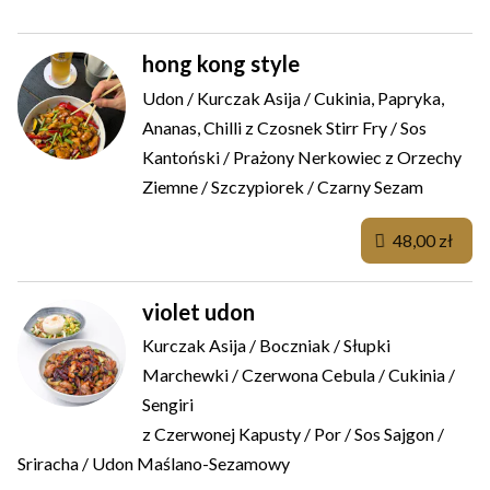
hong kong style
Udon / Kurczak Asija / Cukinia, Papryka,
Ananas, Chilli z Czosnek Stirr Fry / Sos
Kantoński / Prażony Nerkowiec z Orzechy
Ziemne / Szczypiorek / Czarny Sezam
48,00 zł
violet udon
Kurczak Asija / Boczniak / Słupki
Marchewki / Czerwona Cebula / Cukinia /
Sengiri
z Czerwonej Kapusty / Por / Sos Sajgon /
Sriracha / Udon Maślano-Sezamowy