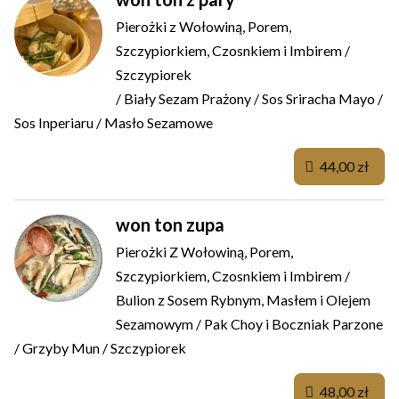
Pierożki z Wołowiną, Porem,
Szczypiorkiem, Czosnkiem i Imbirem /
Szczypiorek
/ Biały Sezam Prażony / Sos Sriracha Mayo /
Sos Inperiaru / Masło Sezamowe
44,00 zł
won ton zupa
Pierożki Z Wołowiną, Porem,
Szczypiorkiem, Czosnkiem i Imbirem /
Bulion z Sosem Rybnym, Masłem i Olejem
Sezamowym / Pak Choy i Boczniak Parzone
/ Grzyby Mun / Szczypiorek
48,00 zł