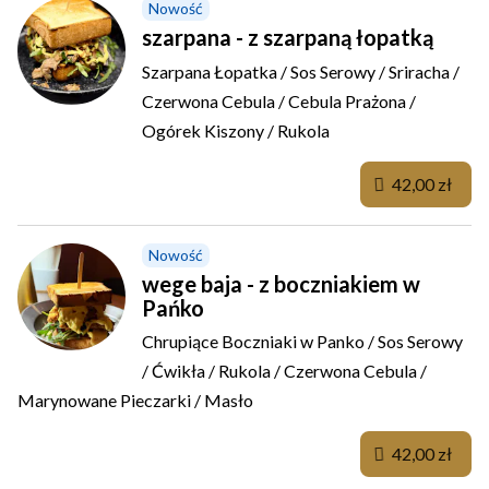
Nowość
szarpana - z szarpaną łopatką
Szarpana Łopatka / Sos Serowy / Sriracha /
Czerwona Cebula / Cebula Prażona /
Ogórek Kiszony / Rukola
42,00 zł
Nowość
wege baja - z boczniakiem w
Pańko
Chrupiące Boczniaki w Panko / Sos Serowy
/ Ćwikła / Rukola / Czerwona Cebula /
Marynowane Pieczarki / Masło
42,00 zł