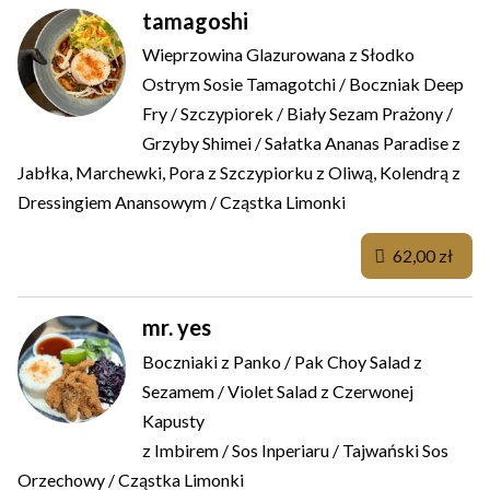
tamagoshi
Wieprzowina Glazurowana z Słodko
Ostrym Sosie Tamagotchi / Boczniak Deep
Fry / Szczypiorek / Biały Sezam Prażony /
Grzyby Shimei / Sałatka Ananas Paradise z
Jabłka, Marchewki, Pora z Szczypiorku z Oliwą, Kolendrą z
Dressingiem Anansowym / Cząstka Limonki
62,00 zł
mr. yes
Boczniaki z Panko / Pak Choy Salad z
Sezamem / Violet Salad z Czerwonej
Kapusty
z Imbirem / Sos Inperiaru / Tajwański Sos
Orzechowy / Cząstka Limonki