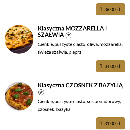
38,00 zł
Klasyczna MOZZARELLA I
SZAŁWIA
Cienkie, puszyste ciasto, oliwa, mozzarella,
świeża szałwia, pieprz
34,00 zł
Klasyczna CZOSNEK Z BAZYLIĄ
Cienkie, puszyste ciasto, sos pomidorowy,
czosnek, bazylia
31,00 zł