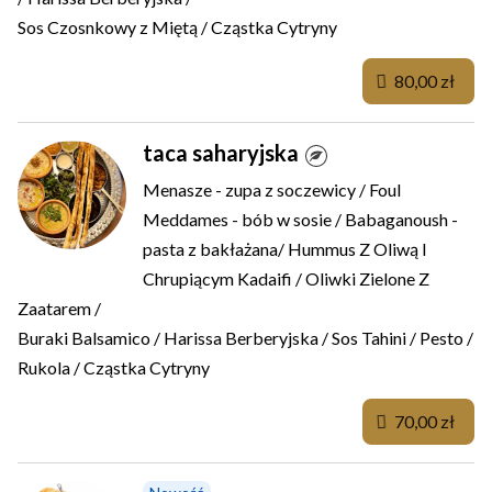
Sos Czosnkowy z Miętą / Cząstka Cytryny
80,00 zł
taca saharyjska
Menasze - zupa z soczewicy / Foul
Meddames - bób w sosie / Babaganoush -
pasta z bakłażana/ Hummus Z Oliwą I
Chrupiącym Kadaifi / Oliwki Zielone Z
Zaatarem /
Buraki Balsamico / Harissa Berberyjska / Sos Tahini / Pesto /
Rukola / Cząstka Cytryny
70,00 zł