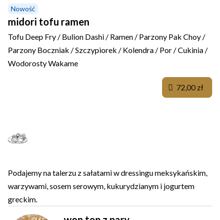
Nowość
midori tofu ramen
Tofu Deep Fry / Bulion Dashi / Ramen / Parzony Pak Choy /
Parzony Boczniak / Szczypiorek / Kolendra / Por / Cukinia /
Wodorosty Wakame
72,00 zł
PIEROŻKI WON TON
Podajemy na talerzu z sałatami w dressingu meksykańskim,
warzywami, sosem serowym, kukurydzianym i jogurtem
greckim.
won ton z pary