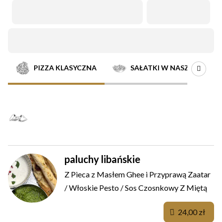
Oferta
PIZZA KLASYCZNA
SAŁATKI W NASZYM STYL
NAJLEPSZE NA POCZĄTEK
paluchy libańskie
Z Pieca z Masłem Ghee i Przyprawą Zaatar
/ Włoskie Pesto / Sos Czosnkowy Z Miętą
24,00 zł