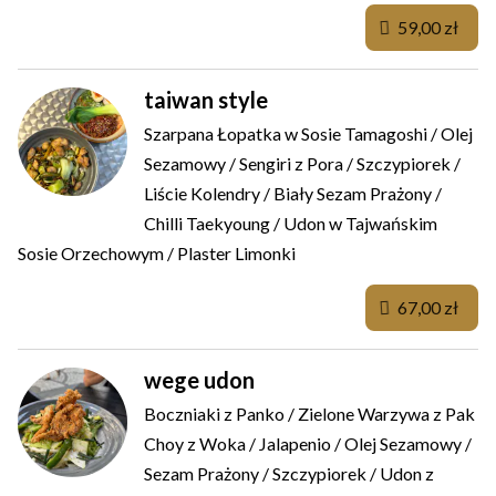
59,00 zł
taiwan style
Szarpana Łopatka w Sosie Tamagoshi / Olej
Sezamowy / Sengiri z Pora / Szczypiorek /
Liście Kolendry / Biały Sezam Prażony /
Chilli Taekyoung / Udon w Tajwańskim
Sosie Orzechowym / Plaster Limonki
67,00 zł
wege udon
Boczniaki z Panko / Zielone Warzywa z Pak
Choy z Woka / Jalapenio / Olej Sezamowy /
Sezam Prażony / Szczypiorek / Udon z