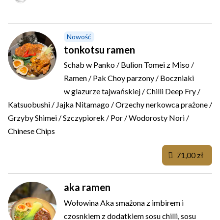
Nowość
tonkotsu ramen
Schab w Panko / Bulion Tomei z Miso /
Ramen / Pak Choy parzony / Boczniaki
w glazurze tajwańskiej / Chilli Deep Fry /
Katsuobushi / Jajka Nitamago / Orzechy nerkowca prażone /
Grzyby Shimei / Szczypiorek / Por / Wodorosty Nori /
Chinese Chips
71,00 zł
aka ramen
Wołowina Aka smażona z imbirem i
czosnkiem z dodatkiem sosu chilli, sosu