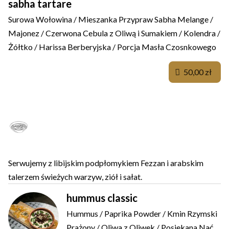
sabha tartare
Surowa Wołowina / Mieszanka Przypraw Sabha Melange /
Majonez / Czerwona Cebula z Oliwą i Sumakiem / Kolendra /
Żółtko / Harissa Berberyjska / Porcja Masła Czosnkowego
50,00 zł
HUMMUSY LIBYA-STYLE DLA
ROZKOSZY
Serwujemy z libijskim podpłomykiem Fezzan i arabskim
talerzem świeżych warzyw, ziół i sałat.
hummus classic
Hummus / Paprika Powder / Kmin Rzymski
Prażony / Oliwa z Oliwek / Posiekana Nać