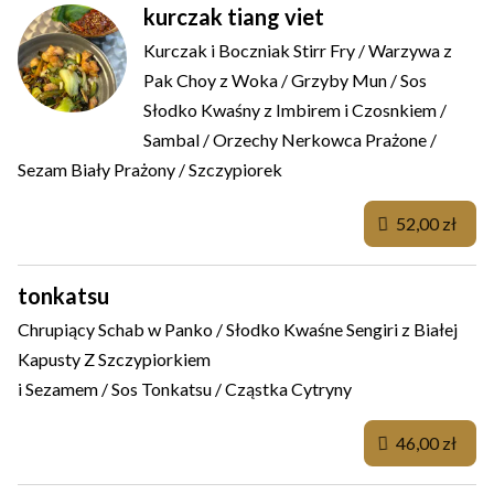
kurczak tiang viet
Kurczak i Boczniak Stirr Fry / Warzywa z
Pak Choy z Woka / Grzyby Mun / Sos
Słodko Kwaśny z Imbirem i Czosnkiem /
Sambal / Orzechy Nerkowca Prażone /
Sezam Biały Prażony / Szczypiorek
52,00 zł
tonkatsu
Chrupiący Schab w Panko / Słodko Kwaśne Sengiri z Białej
Kapusty Z Szczypiorkiem
i Sezamem / Sos Tonkatsu / Cząstka Cytryny
46,00 zł