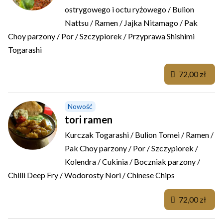
ostrygowego i octu ryżowego / Bulion
Nattsu / Ramen / Jajka Nitamago / Pak
Choy parzony / Por / Szczypiorek / Przyprawa Shishimi
Togarashi
72,00 zł
Nowość
tori ramen
Kurczak Togarashi / Bulion Tomei / Ramen /
Pak Choy parzony / Por / Szczypiorek /
Kolendra / Cukinia / Boczniak parzony /
Chilli Deep Fry / Wodorosty Nori / Chinese Chips
72,00 zł