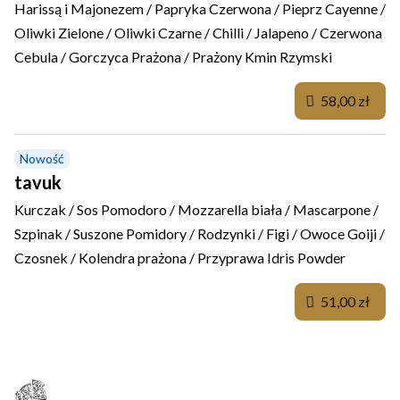
Harissą i Majonezem / Papryka Czerwona / Pieprz Cayenne /
Oliwki Zielone / Oliwki Czarne / Chilli / Jalapeno / Czerwona
Cebula / Gorczyca Prażona / Prażony Kmin Rzymski
58,00 zł
Nowość
tavuk
Kurczak / Sos Pomodoro / Mozzarella biała / Mascarpone /
Szpinak / Suszone Pomidory / Rodzynki / Figi / Owoce Goiji /
Czosnek / Kolendra prażona / Przyprawa Idris Powder
51,00 zł
PIZZA KLASYCZNA