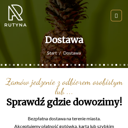
Dostawa
Start
Dostawa
Zamów jedzenie z odbiorem osobistym
lub ...
Sprawdź gdzie dowozimy!
Bezpłatna dostawa na terenie miasta.
Akceptujemy płatność gotówką, kartą lub szybkim